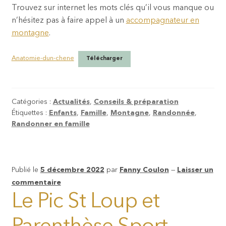
Trouvez sur internet les mots clés qu’il vous manque ou
n’hésitez pas à faire appel à un
accompagnateur en
montagne
.
Anatomie-dun-chene
Télécharger
Catégories :
Actualités
,
Conseils & préparation
Étiquettes :
Enfants
,
Famille
,
Montagne
,
Randonnée
,
Randonner en famille
Publié le
5 décembre 2022
par
Fanny Coulon
—
Laisser un
commentaire
Le Pic St Loup et