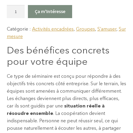
q
Ça m'Intéresse
u
a
Catégorie :
Activités encadrées
, 
Groupes
, 
S’amuser
, 
Sur
n
mesure
t
i
Des bénéfices concrets
t
pour votre équipe
é
d
e
Ce type de séminaire est conçu pour répondre à des
S
objectifs très concrets côté entreprise. Sur le terrain, les
é
équipes sont amenées à communiquer différemment.
m
Les échanges deviennent plus directs, plus efficaces,
i
car ils sont guidés par une
situation réelle à
n
résoudre ensemble
. La coopération devient
a
indispensable. Personne ne peut réussir seul, ce qui
i
pousse naturellement à écouter les autres, à partager