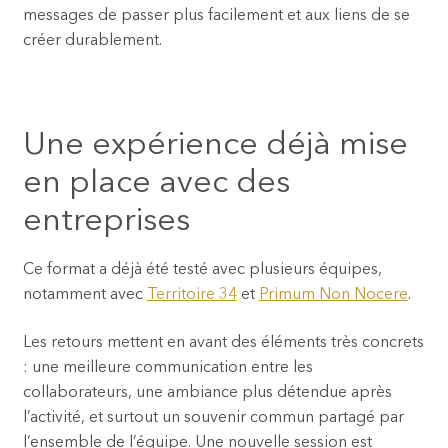
a
messages de passer plus facilement et aux liens de se
m
créer durablement.
b
u
i
l
Une expérience déjà mise
d
en place avec des
i
n
entreprises
g
n
Ce format a déjà été testé avec plusieurs équipes,
a
notamment avec
Territoire 34
et
Primum Non Nocere
.
t
u
Les retours mettent en avant des éléments très concrets
r
: une meilleure communication entre les
e
collaborateurs, une ambiance plus détendue après
l’activité, et surtout un souvenir commun partagé par
l’ensemble de l’équipe. Une nouvelle session est