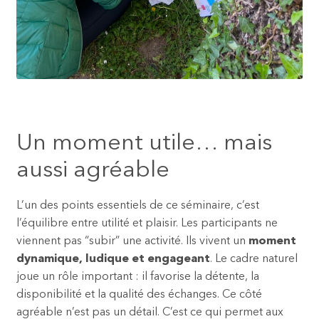
c
h
a
s
s
e
a
u
Un moment utile… mais
t
aussi agréable
r
é
s
L’un des points essentiels de ce séminaire, c’est
o
l’équilibre entre utilité et plaisir. Les participants ne
r
viennent pas “subir” une activité. Ils vivent un
moment
e
dynamique, ludique et engageant
. Le cadre naturel
t
joue un rôle important : il favorise la détente, la
t
disponibilité et la qualité des échanges. Ce côté
e
agréable n’est pas un détail. C’est ce qui permet aux