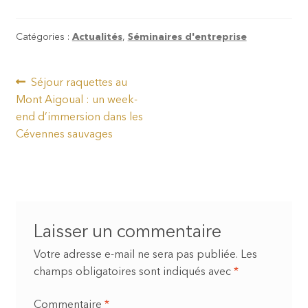
Catégories :
Actualités
,
Séminaires d'entreprise
Navigation
Article
Séjour raquettes au
précédent :
Mont Aigoual : un week-
de
end d’immersion dans les
l’article
Cévennes sauvages
Laisser un commentaire
Votre adresse e-mail ne sera pas publiée.
Les
champs obligatoires sont indiqués avec
*
Commentaire
*