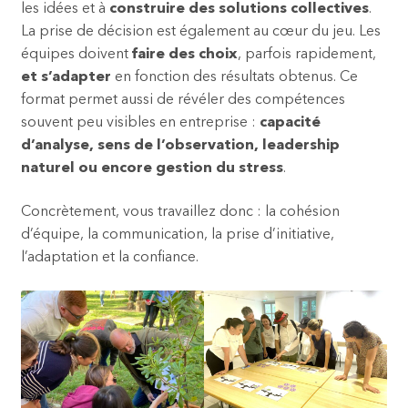
r
les idées et à
construire des solutions collectives
.
e
La prise de décision est également au cœur du jeu. Les
d
équipes doivent
faire des choix
, parfois rapidement,
’
et s’adapter
en fonction des résultats obtenus. Ce
e
format permet aussi de révéler des compétences
n
souvent peu visibles en entreprise :
capacité
t
d’analyse, sens de l’observation, leadership
r
naturel ou encore gestion du stress
.
e
p
Concrètement, vous travaillez donc : la cohésion
r
d’équipe, la communication, la prise d’initiative,
i
l’adaptation et la confiance.
s
e
i
n
s
o