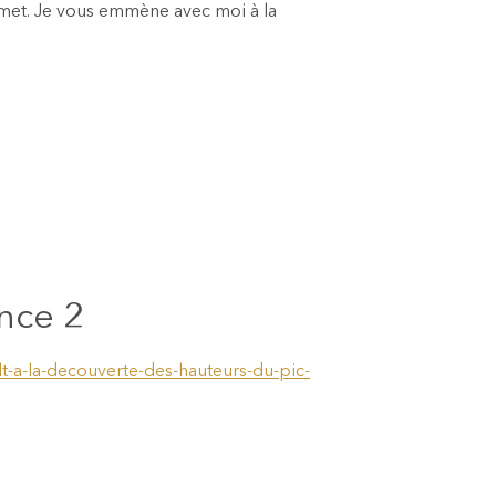
mmet. Je vous emmène avec moi à la
nce 2
t-a-la-decouverte-des-hauteurs-du-pic-