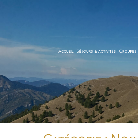
Aller
Aller
à
au
la
contenu
navigation
Accueil
Séjours & activités
Groupes