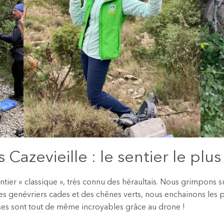
azevieille : le sentier le plu
tier « classique », très connu des héraultais. Nous grimpons su
es genévriers cades et des chênes verts, nous enchainons les pri
rises sont tout de même incroyables grâce au drone !