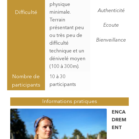
physique
Authenticité
Difficulté
minimale.
Terrain
Ecoute
présentant peu
ou très peu de
Bienveillance
difficulté
technique et un
dénivelé moyen
(100 à 300m).
Nombre de
10 à 30
participants
participants
Informations pratiques
ENCA
DREM
ENT