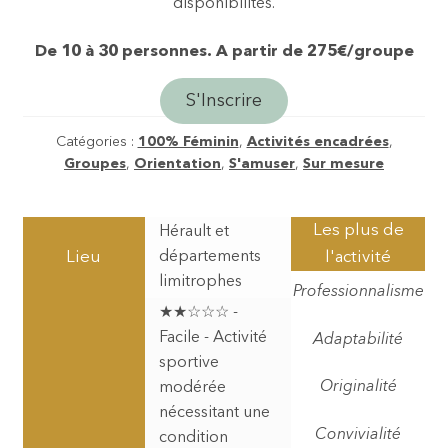
disponibilités.
De 10 à 30 personnes. A partir de 275€/groupe
S'Inscrire
Catégories :
100% Féminin
,
Activités encadrées
,
Groupes
,
Orientation
,
S'amuser
,
Sur mesure
Les plus de
Hérault et
Lieu
départements
l'activité
limitrophes
Professionnalisme
★★☆☆☆ -
Facile - Activité
Adaptabilité
sportive
Originalité
modérée
nécessitant une
Convivialité
condition