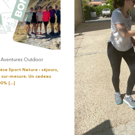
& Aventures Outdoor
èse Sport Nature : séjours,
 sur-mesure. Un cadeau
0% [...]