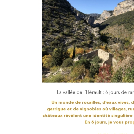
La vallée de l’Hérault : 6 jours de
Un monde de rocailles, d’eaux vives, 
garrigue et de vignobles où villages, rue
châteaux révèlent une identité singulière 
En 6 jours, je vous prop