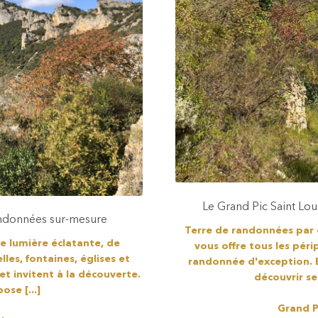
Le Grand Pic Saint Lo
 randonnées sur-mesure
Terre de randonnées par ex
de lumière éclatante, de
vous offre tous les périp
lles, fontaines, églises et
randonnée d'exception. E
et invitent à la découverte.
découvrir ses
ose [...]
Grand P