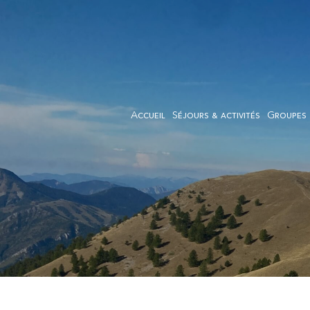
Aller
Aller
à
au
la
contenu
navigation
Accueil
Séjours & activités
Groupes