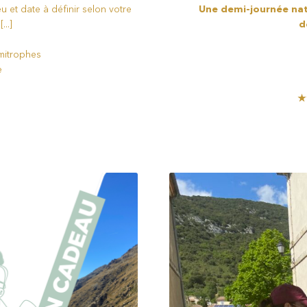
eu et date à définir selon votre
Une demi-journée nat
..]
d
imitrophes
e
★