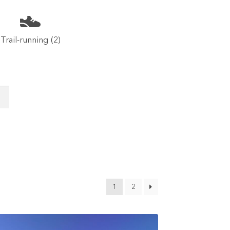
Trail-running
(2)
1
2