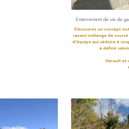
Enterrement de vie de gar
Découvrez un concept out
savant mélange de course d
d'équipe qui séduira à coup
à définir selo
Hérault et